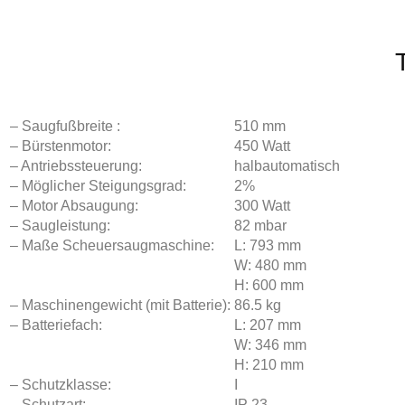
– Saugfußbreite :
510 mm
– Bürstenmotor:
450 Watt
– Antriebssteuerung:
halbautomatisch
– Möglicher Steigungsgrad:
2%
– Motor Absaugung:
300 Watt
– Saugleistung:
82 mbar
– Maße Scheuersaugmaschine:
L: 793 mm
W: 480 mm
H: 600 mm
– Maschinengewicht (mit Batterie):
86.5 kg
– Batteriefach:
L: 207 mm
W: 346 mm
H: 210 mm
– Schutzklasse:
I
– Schutzart:
IP 23